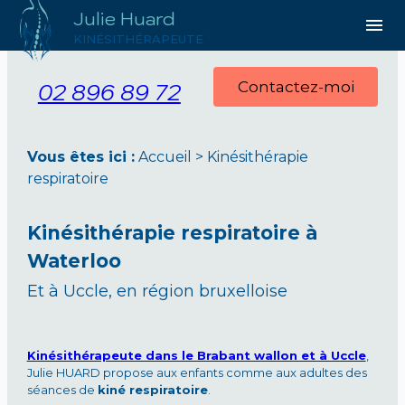
Julie Huard
Panneau de gestion des cookies
menu
KINÉSITHÉRAPEUTE
02 896 89 72
Contactez-moi
Vous êtes ici :
Accueil
> Kinésithérapie
respiratoire
Kinésithérapie respiratoire à
Waterloo
Et à Uccle, en région bruxelloise
Kinésithérapeute dans le Brabant wallon et à Uccle
,
Julie HUARD propose aux enfants comme aux adultes des
séances de
kiné respiratoire
.