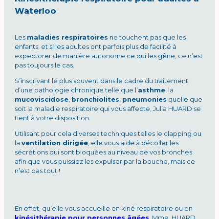
Waterloo
Les
maladies respiratoires
ne touchent pas que les
enfants, et si les adultes ont parfois plus de facilité à
expectorer de manière autonome ce qui les gêne, ce n’est
pas toujours le cas.
S’inscrivant le plus souvent dans le cadre du traitement
d’une pathologie chronique telle que l’
asthme
, la
mucoviscidose
,
bronchiolites
,
pneumonies
quelle que
soit la maladie respiratoire qui vous affecte, Julia HUARD se
tient à votre disposition.
Utilisant pour cela diverses techniques telles le clapping ou
la
ventilation dirigée
, elle vous aide à décoller les
sécrétions qui sont bloquées au niveau de vos bronches
afin que vous puissiez les expulser par la bouche, mais ce
n’est pas tout !
En effet, qu’elle vous accueille en kiné respiratoire ou en
kinésithérapie pour personnes âgées
, Mme. HUARD