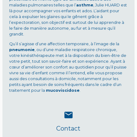
maladies pulmonaires telles que l’
asthme
, Julie HUARD est
là pour accompagner vos enfants et ados. L’aidant pour
cela à expulser les glaires qui le gênent grâce à
l’expectoration, son objectif est surtout de lui apprendre à
le faire de manière autonome, au fur et à mesure qu’il
grandit.
Qu’il s’agisse d’une affection temporaire, à l’image de la
pneumonie
, ou d’une maladie respiratoire chronique,
votre kinésithérapeute met à la disposition du bien-être de
votre petit, tout son savoir-faire et son expérience. Ayant à
cœur d’améliorer son confort au quotidien pour qu’il puisse
vivre sa vie d’enfant comme il l’entend, elle vous propose
aussi des consultations à domicile, notamment pour les
petits ayant besoin de soins fréquents dans le cadre d’un
traitement pour la
mucoviscidose
.
mail
Contact