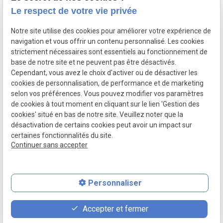
504 Chaussee de saint Job
1180 Uccle
Le respect de votre vie privée
Moyen d’accès : parking
Notre site utilise des cookies pour améliorer votre expérience de
navigation et vous offrir un contenu personnalisé. Les cookies
Ouvert du lundi au vendredi de 8h à 18h
strictement nécessaires sont essentiels au fonctionnement de
base de notre site et ne peuvent pas être désactivés.
Suivez-nous pour avoir de nos nouvelles :
Cependant, vous avez le choix d'activer ou de désactiver les
cookies de personnalisation, de performance et de marketing
selon vos préférences. Vous pouvez modifier vos paramètres
de cookies à tout moment en cliquant sur le lien 'Gestion des
cookies' situé en bas de notre site. Veuillez noter que la
TVA Intracommunautaire :
BE0754550924
désactivation de certains cookies peut avoir un impact sur
certaines fonctionnalités du site.
Mentions
Politique de
Plan du
Gestion
Continuer sans accepter
légales
confidentialité
site
des
cookies
Personnaliser
place
contact_page
phone
Accepter et fermer
Plan d'accès
Contact
02 896 89 72