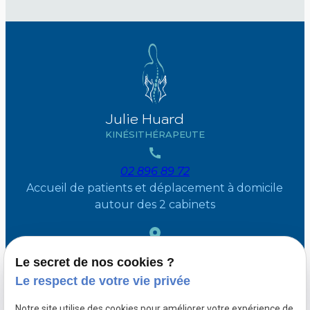
Julie Huard
KINÉSITHÉRAPEUTE
02 896 89 72
Accueil de patients et déplacement à domicile
autour des 2 cabinets
36 Avenue des mésanges
1410 Waterloo
Le secret de nos cookies ?
504 Chaussee de saint Job
1180 Uccle
Le respect de votre vie privée
Moyen d’accès : parking
Notre site utilise des cookies pour améliorer votre expérience de