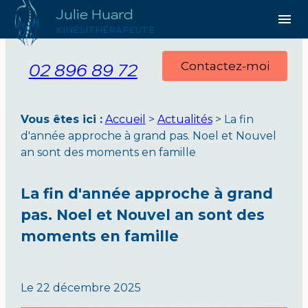
Julie Huard
Panneau de gestion des cookies
menu
KINÉSITHÉRAPEUTE
02 896 89 72
Contactez-moi
Vous êtes ici :
Accueil
>
Actualités
> La fin
d'année approche à grand pas. Noel et Nouvel
an sont des moments en famille
La fin d'année approche à grand
pas. Noel et Nouvel an sont des
moments en famille
Le
22 décembre 2025