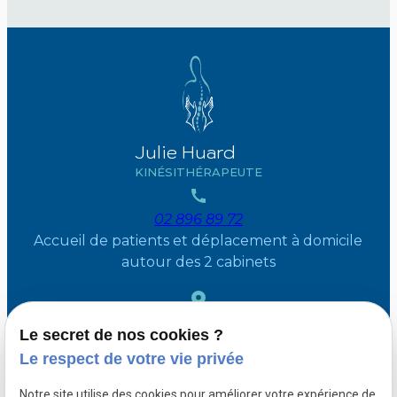
Julie Huard
KINÉSITHÉRAPEUTE
02 896 89 72
Accueil de patients et déplacement à domicile
autour des 2 cabinets
36 Avenue des mésanges
1410 Waterloo
Le secret de nos cookies ?
504 Chaussee de saint Job
1180 Uccle
Le respect de votre vie privée
Moyen d’accès : parking
Notre site utilise des cookies pour améliorer votre expérience de