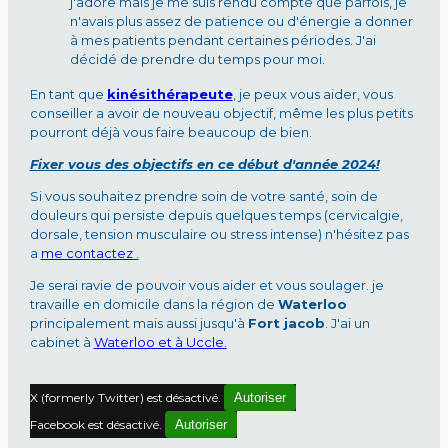
j'adore mais je me suis rendu compte que parfois, je
n'avais plus assez de patience ou d'énergie a donner
à mes patients pendant certaines périodes. J'ai
décidé de prendre du temps pour moi.
En tant que
kinésithérapeute
, je peux vous aider, vous
conseiller a avoir de nouveau objectif, même les plus petits
pourront déjà vous faire beaucoup de bien.
Fixer vous des objectifs en ce début d'année 2024!
Si vous souhaitez prendre soin de votre santé, soin de
douleurs qui persiste depuis quelques temps (cervicalgie,
dorsale, tension musculaire ou stress intense) n'hésitez pas
a
me contactez .
Je serai ravie de pouvoir vous aider et vous soulager. je
travaille en domicile dans la région de
Waterloo
principalement mais aussi jusqu'à
Fort jacob
. J'ai un
cabinet à
Waterloo et à Uccle.
X (formerly Twitter) est désactivé.
Autoriser
Facebook est désactivé.
Autoriser