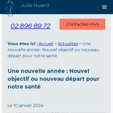
Julie Huard
Panneau de gestion des cookies
menu
KINÉSITHÉRAPEUTE
02 896 89 72
Contactez-moi
Vous êtes ici :
Accueil
>
Actualités
> Une
nouvelle année : Nouvel objectif ou nouveau
départ pour notre santé
Une nouvelle année : Nouvel
objectif ou nouveau départ pour
notre santé
Le
10 janvier 2024