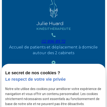
Julie Huard
KINÉSITHÉRAPEUTE
02 896 89 72
Accueil de patients et déplacement à domicile
autour des 2 cabinets
36 Avenue des mésanges
1410 Waterloo
Le secret de nos cookies ?
504 Chaussee de saint Job
1180 Uccle
Le respect de votre vie privée
Moyen d’accès : parking
Notre site utilise des cookies pour améliorer votre expérience de
navigation et vous offrir un contenu personnalisé. Les cookies
Ouvert du lundi au vendredi de 8h à 18h
strictement nécessaires sont essentiels au fonctionnement de
base de notre site et ne peuvent pas être désactivés.
Suivez-nous pour avoir de nos nouvelles :