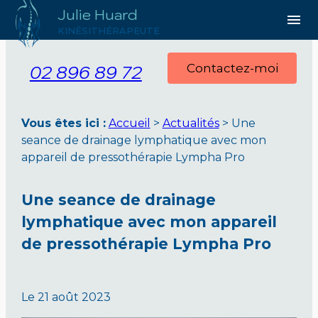
Julie Huard
Panneau de gestion des cookies
menu
KINÉSITHÉRAPEUTE
02 896 89 72
Contactez-moi
Vous êtes ici :
Accueil
>
Actualités
> Une
seance de drainage lymphatique avec mon
appareil de pressothérapie Lympha Pro
Une seance de drainage
lymphatique avec mon appareil
de pressothérapie Lympha Pro
Le
21 août 2023