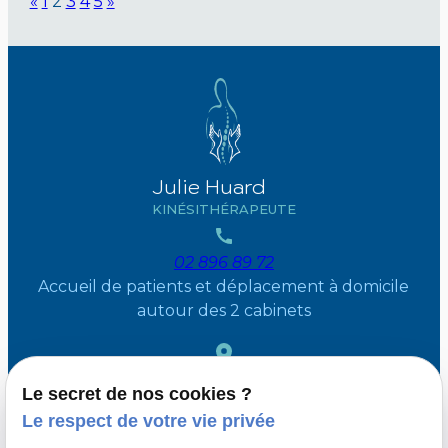
«
1
2
3
4
5
»
Julie Huard
KINÉSITHÉRAPEUTE
02 896 89 72
Accueil de patients et déplacement à domicile
autour des 2 cabinets
36 Avenue des mésanges
1410 Waterloo
Le secret de nos cookies ?
504 Chaussee de saint Job
1180 Uccle
Le respect de votre vie privée
Moyen d’accès : parking