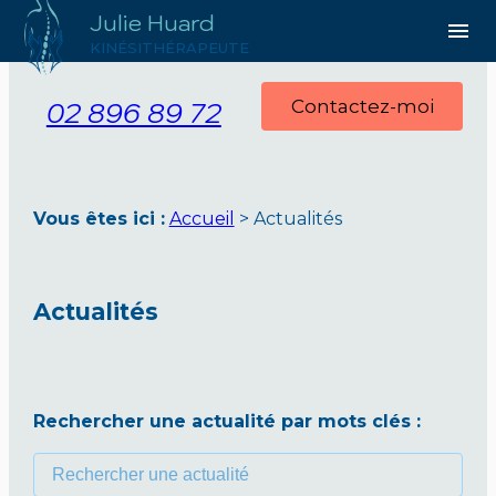
Julie Huard
Panneau de gestion des cookies
menu
KINÉSITHÉRAPEUTE
02 896 89 72
Contactez-moi
Vous êtes ici :
Accueil
> Actualités
Actualités
Rechercher une actualité par mots clés :